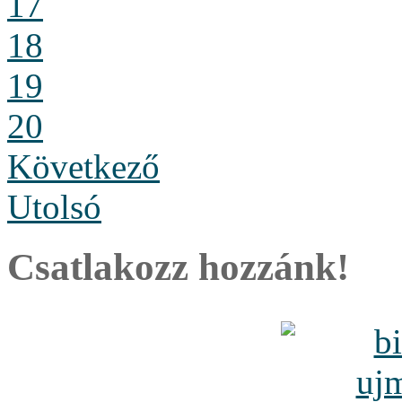
17
18
19
20
Következő
Utolsó
Csatlakozz hozzánk!