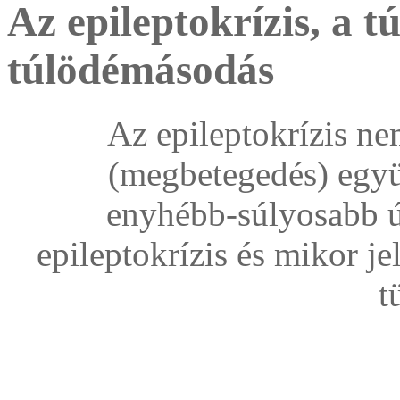
Az epileptokrízis, a t
túlödémásodás
Az epileptokrízis ne
(megbetegedés) együ
enyhébb-súlyosabb ún
epileptokrízis és mikor j
t