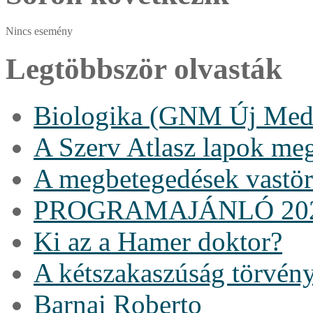
Nincs esemény
Legtöbbször olvasták
Biologika (GNM Új Medi
A Szerv Atlasz lapok me
A megbetegedések vastö
PROGRAMAJÁNLÓ 20
Ki az a Hamer doktor?
A kétszakaszúság törvén
Barnai Roberto