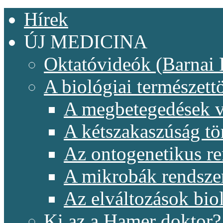
Hírek
ÚJ MEDICINA
Oktatóvideók (Barnai 
A biológiai természet
A megbetegedések v
A kétszakaszúság t
Az ontogenetikus re
A mikrobák rendsze
Az elváltozások biol
Ki az a Hamer doktor?