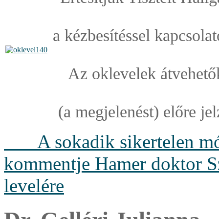
a kézbesítéssel kapcsola
Az oklevelek átvehetők
(a megjelenést) előre je
A sokadik sikertelen mó
kommentje Hamer doktor Sz
levelére