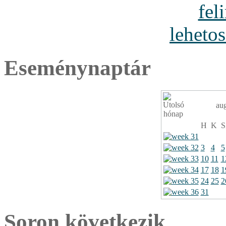
Eseménynaptár
au
H
K
S
3
4
5
10
11
1
17
18
1
24
25
2
31
Soron következik