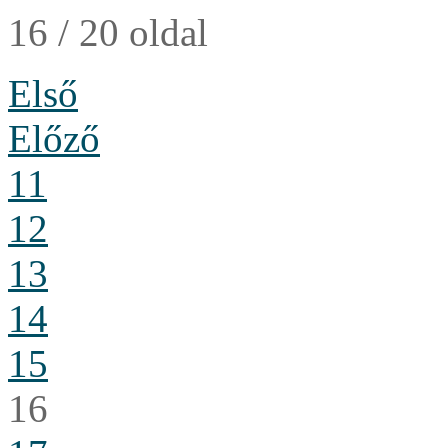
16 / 20 oldal
Első
Előző
11
12
13
14
15
16