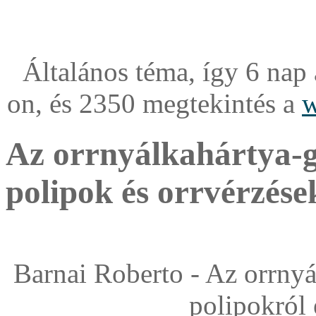
Általános téma, így 6 nap
on, és 2350 megtekintés a
w
Az orrnyálkahártya-gy
polipok és orrvérzése
Barnai Roberto - Az orrnyál
polipokról 