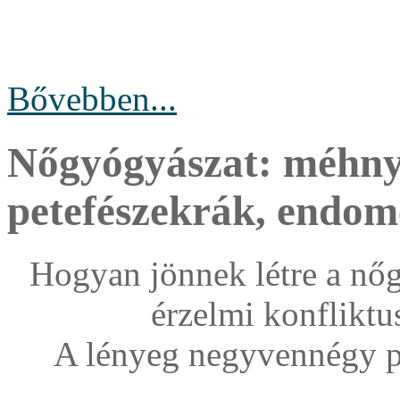
Bővebben...
Nőgyógyászat: méhny
petefészekrák, endome
Hogyan jönnek létre a nőg
érzelmi konfliktu
A lényeg negyvennégy p