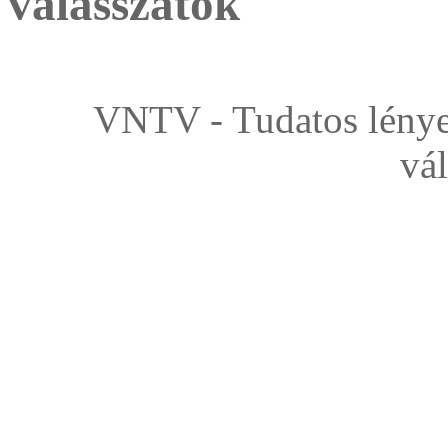
válasszatok
VNTV - Tudatos lények
vá