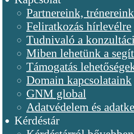
Partnereink, trénereink
Feliratkozás hírlevélre
Tudnivaló a konzultác
Miben lehetünk a segí
Támogatás lehetősége
Domain kapcsolataink
GNM global
Adatvédelem és adatke
Kérdéstár
Kérdéstárról bővebben