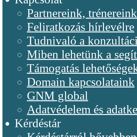
Partnereink, trénereink
Feliratkozás hírlevélre
Tudnivaló a konzultác
Miben lehetünk a segí
Támogatás lehetősége
Domain kapcsolataink
GNM global
Adatvédelem és adatke
Kérdéstár
Kérdéstárról bővebben