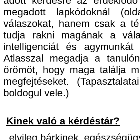
adott kérdésre az érdeklődő
megadott lapkódoknál (old
válaszokat, hanem csak a té
tudja rakni magának a vála
intelligenciát és agymunká
Atlasszal megadja a tanuló
örömöt, hogy maga találja m
megfejtéseket. (Tapasztalat
boldogul vele.)
Kinek való a kérdéstár?
elvileg bárkinek, egészségügyi