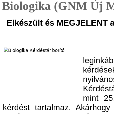
Biologika (GNM Új M
Elkészült és MEGJELENT a 
Eredet
leginká
kérdés
nyilvá
Kérdéstá
mint 25
kérdést tartalmaz. Akárhogy