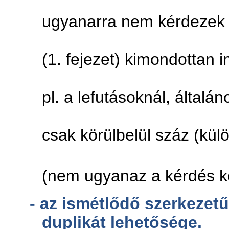
Ez nem azt
ugyanarra nem kérdezek 
Az alapism
(1. fejezet) kimondottan 
másfélekép
pl. a lefutásoknál, általá
származásná
csak körülbelül száz (kül
és így sem 
(nem ugyanaz a kérdés k
-
az ismétlődő szerkezetű
duplikát lehetősége.