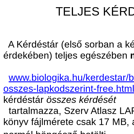
TELJES KÉR
A Kérdéstár (első sorban a k
érdekében) teljes egészében
www.biologika.hu/kerdestar/b
osszes-lapkodszerint-free.htm
kérdéstár
összes kérdését
tartalmazza, Szerv Atlasz LA
könyv fájlmérete csak 17 MB,