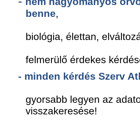
-
nem hagyományos orvo
benne
,
hanem csak
biológia, élettan, elváltoz
új medic
felmerülő érdekes kérdés
-
minden kérdés Szerv Atl
hogy miné
gyorsabb legyen az adato
visszakeresése!