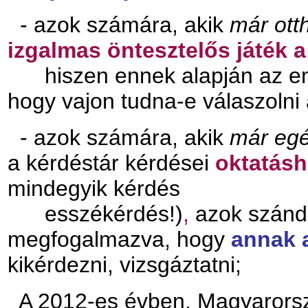
- azok számára, akik
már ott
izgalmas öntesztelős játék a
hiszen ennek alapján az 
hogy vajon tudna-e válaszolni
- azok számára, akik
már egés
a kérdéstár kérdései
oktatásh
mindegyik kérdés
esszékérdés!)
,
azok szánd
megfogalmazva, hogy
annak a
kikérdezni, vizsgáztatni;
A 2012-es évben, Magyarorszá