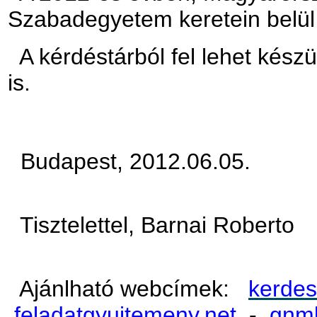
Szabadegyetem keretein belül 
A kérdéstárból fel lehet készül
is.
Budapest, 2012.06.05.
Tisztelettel, Barnai Roberto
Ajánlható webcímek:
kerdes
feladatgyujtemeny.net
-
gnmk