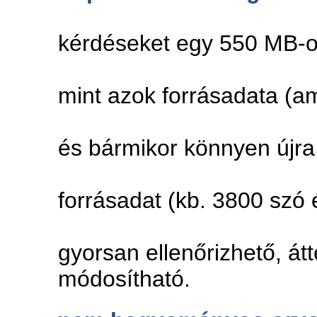
Az ismétlő
kérdéseket egy 550 MB-o
és úgy a f
mint azok forrásadata (a
több lépcső
és bármikor könnyen újra 
viszonylag
forrásadat (kb. 3800 szó 
sorozássa
gyorsan ellenőrizhető, át
módosítható.