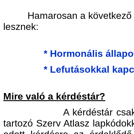
Hamarosan a következ
lesznek:
* Hormonális állapottal
* Lefutásokkal kapcso
Mire való a kérdéstár?
A kérdéstár csak kérdé
tartozó Szerv Atlasz lapkódokk