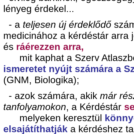
lényeg érdekel...
- a
teljesen új érdeklődő
szám
medicinához a kérdéstár arra
és
ráérezzen arra,
mit kaphat a Szerv Atlaszb
ismeretet nyújt számára a Sz
(GNM, Biologika);
- azok számára, akik
már rés
tanfolyamokon
, a Kérdéstár
se
melyeken keresztül
könny
elsajátíthatják
a kérdéshez ta