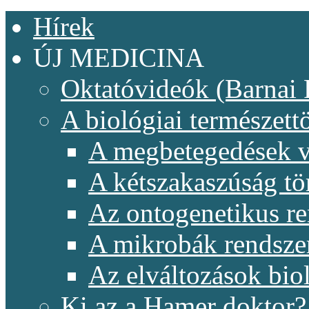
Hírek
ÚJ MEDICINA
Oktatóvideók (Barnai 
A biológiai természet
A megbetegedések v
A kétszakaszúság t
Az ontogenetikus re
A mikrobák rendsze
Az elváltozások biol
Ki az a Hamer doktor?