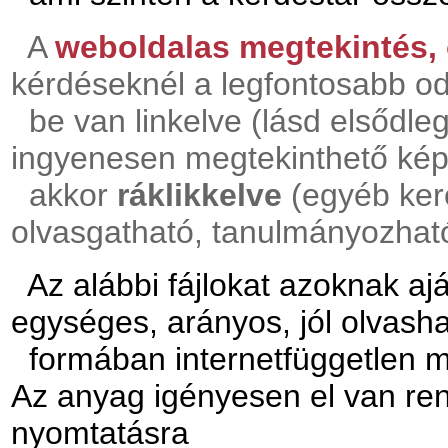
A
weboldalas megtekintés,
kérdéseknél a legfontosabb o
be van linkelve (lásd elsődleg
ingyenesen megtekinthető k
akkor
ráklikkelve
(egyéb ker
olvasgatható, tanulmányozhat
Az alábbi fájlokat azoknak aj
egységes, arányos, jól olvash
formában internetfüggetlen ma
Az anyag igényesen el van re
nyomtatásra