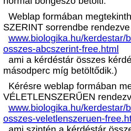
normál böngésző betölti.
Weblap formában megtekinth
SZERINT sorrendbe rendezve
www.biologika.hu/kerdestar/b
osszes-abcszerint-free.html
ami a kérdéstár összes kérdés
másodperc míg betöltődik.)
Kérésre weblap formában me
VÉLETLENSZERŰEN rendez
www.biologika.hu/kerdestar/b
osszes-veletlenszeruen-free.h
ami szintén a kérdéstár össze