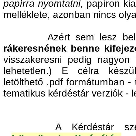
papírra nyomtatni,
papíron kia
melléklete, azonban nincs olya
Azért sem lesz belőle
rákeresnének benne kifejez
visszakeresni pedig nagyon f
lehetetlen.)
E célra készül
letölthető .pdf formátumban -
tematikus kérdéstár verziók - l
A Kérdéstár szerkeze