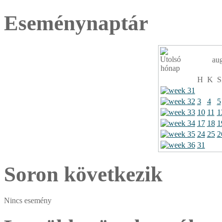
Eseménynaptár
au
H
K
S
3
4
5
10
11
1
17
18
1
24
25
2
31
Soron következik
Nincs esemény