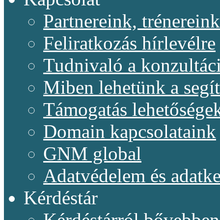
Partnereink, trénereink
Feliratkozás hírlevélre
Tudnivaló a konzultác
Miben lehetünk a segí
Támogatás lehetősége
Domain kapcsolataink
GNM global
Adatvédelem és adatke
Kérdéstár
Kérdéstárról bővebben