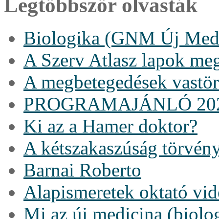
Legtöbbször olvasták
Biologika (GNM Új Medi
A Szerv Atlasz lapok me
A megbetegedések vastö
PROGRAMAJÁNLÓ 20
Ki az a Hamer doktor?
A kétszakaszúság törvén
Barnai Roberto
Alapismeretek oktató vi
Mi az új medicina (biolo