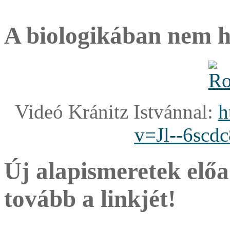
A biologikában nem hi
Videó Kránitz Istvánnal:
h
v=Jl--6scd
Új alapismeretek elő
tovább a linkjét!