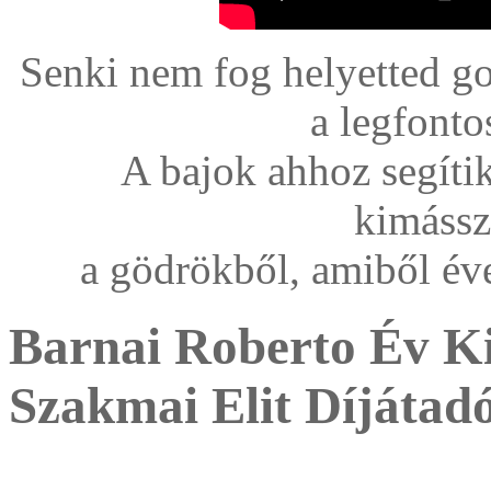
Senki nem fog helyetted g
a legfonto
A bajok ahhoz segíti
kimássz
a gödrökből, amiből év
Barnai Roberto Év K
Szakmai Elit Díjátad