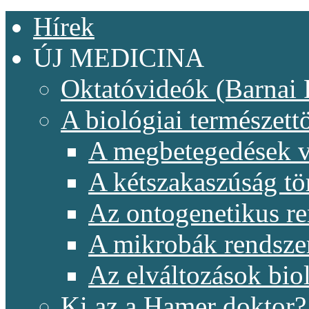
Hírek
ÚJ MEDICINA
Oktatóvideók (Barnai 
A biológiai természet
A megbetegedések v
A kétszakaszúság t
Az ontogenetikus re
A mikrobák rendsze
Az elváltozások biol
Ki az a Hamer doktor?