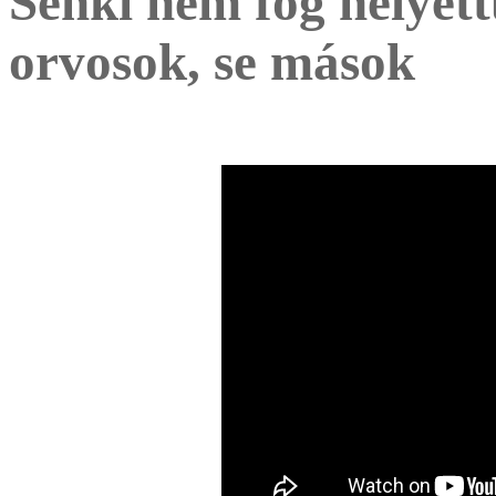
Senki nem fog helyett
orvosok, se mások