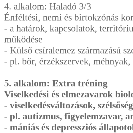
4. alkalom: Haladó 3/3
Énféltési, nemi és birtokzónás ko
- a határok, kapcsolatok, territóri
működése
- Külső csíralemez származású sz
- pl. bőr, érzékszervek, méhnyak,
5. alkalom: Extra tréning
Viselkedési és elmezavarok bio
- viselkedésváltozások, szélsősé
- pl. autizmus, figyelemzavar, a
- mániás és depressziós állapoto