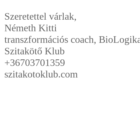
Szeretettel várlak,
Németh Kitti
transzformációs coach, BioLogika
Szitakötő Klub
+36703701359
szitakotoklub.com