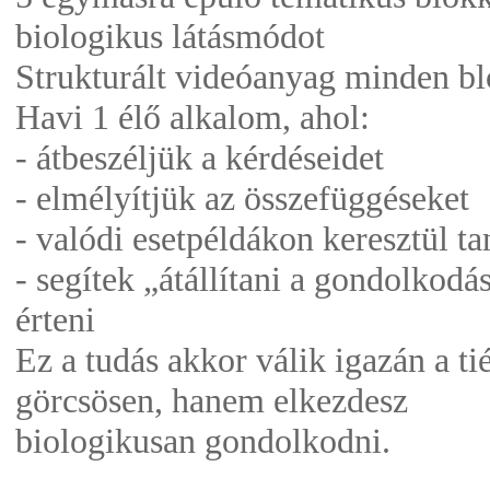
biologikus látásmódot
Strukturált videóanyag minden bl
Havi 1 élő alkalom, ahol:
- átbeszéljük a kérdéseidet
- elmélyítjük az összefüggéseket
- valódi esetpéldákon keresztül t
- segítek „átállítani a gondolkod
érteni
Ez a tudás akkor válik igazán a t
görcsösen, hanem elkezdesz
biologikusan gondolkodni.