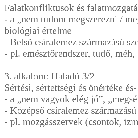
Falatkonfliktusok és falatmozgatá
- a „nem tudom megszerezni / megt
biológiai értelme
- Belső csíralemez származású sz
- pl. emésztőrendszer, tüdő, méh, 
3. alkalom: Haladó 3/2
Sértési, sértettségi és önértékelés
- a „nem vagyok elég jó”, „megsért
- Középső csíralemez származású
- pl. mozgásszervek (csontok, izm