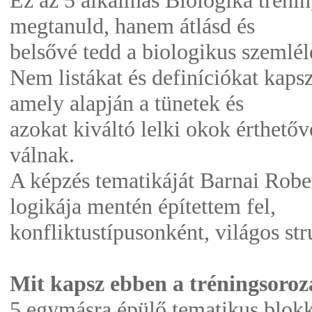
Ez az 5 alkalmas Biologika trénin
megtanuld, hanem átlásd és
belsővé tedd a biologikus szemlé
Nem listákat és definíciókat kaps
amely alapján a tünetek és
azokat kiváltó lelki okok érthető
válnak.
A képzés tematikáját Barnai Rober
logikája mentén építettem fel,
konfliktustípusonként, világos st
Mit kapsz ebben a tréningsoro
5 egymásra épülő tematikus blokk,