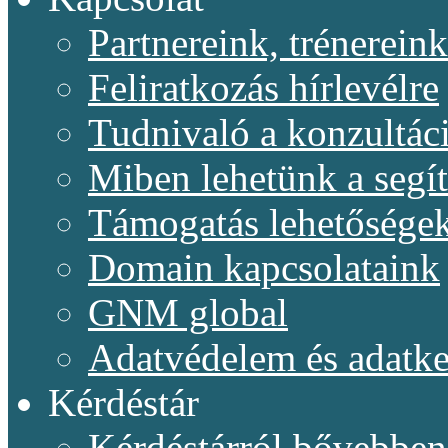
Partnereink, trénereink
Feliratkozás hírlevélre
Tudnivaló a konzultác
Miben lehetünk a segí
Támogatás lehetősége
Domain kapcsolataink
GNM global
Adatvédelem és adatke
Kérdéstár
Kérdéstárról bővebben