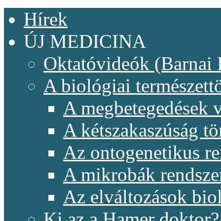
Hírek
ÚJ MEDICINA
Oktatóvideók (Barnai 
A biológiai természet
A megbetegedések v
A kétszakaszúság t
Az ontogenetikus re
A mikrobák rendsze
Az elváltozások biol
Ki az a Hamer doktor?