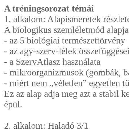
A tréningsorozat témái
1. alkalom: Alapismeretek részlet
A biologikus szemléletmód alapja
- az 5 biológiai természettörvény
- az agy-szerv-lélek összefüggése
- a SzervAtlasz használata
- mikroorganizmusok (gombák, ba
- miért nem „véletlen” egyetlen t
Ez az alap adja meg azt a stabil 
épül.
2. alkalom: Haladó 3/1