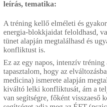
leírás, tematika:
A tréning kellő elméleti és gyakor
energia-blokkjaidat feloldhasd, val
tünet alapján megtalálhasd és ugya
konfliktust is.
Ez az egy napos, intenzív tréning 
tapasztalom, hogy az elváltozásba
medicina) ismerete alapján megtal
kiváltó lelki konfliktusát, ám a t
van segítségre, főként visszaeső k
segítséget adja meg az ÉFT (pszi