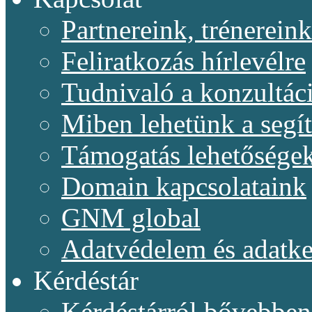
Partnereink, trénereink
Feliratkozás hírlevélre
Tudnivaló a konzultác
Miben lehetünk a segí
Támogatás lehetősége
Domain kapcsolataink
GNM global
Adatvédelem és adatke
Kérdéstár
Kérdéstárról bővebben