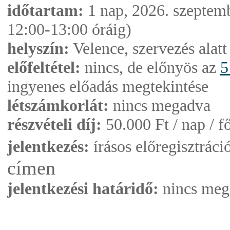
időtartam:
1 nap, 2026. szeptemb
12:00-13:00 óráig)
helyszín:
Velence, szervezés alatt
előfeltétel:
nincs, de előnyös az
5
ingyenes előadás megtekintése
létszámkorlát:
nincs megadva
részvételi díj:
50.000 Ft / nap / f
jelentkezés:
írásos előregisztráci
címen
jelentkezési határidő:
nincs meg