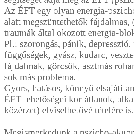
Az ÉFT egy olyan energia-pszicho
alatt megszüntethetők fájdalmas, 
traumák által okozott energia-blo
Pl.: szorongás, pánik, depresszió,
függőségek, gyász, kudarc, veszte
fájdalmak, görcsök, asztmás roham
sok más probléma.
Gyors, hatásos, könnyű elsajátíta
ÉFT lehetőségei korlátlanok, alkal
közérzet) elviselhetővé tételére is.
Megismerkedünk a pszicho-akupre