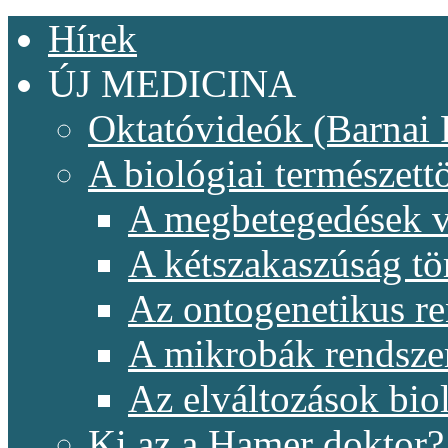
Hírek
ÚJ MEDICINA
Oktatóvideók (Barnai 
A biológiai természet
A megbetegedések v
A kétszakaszúság t
Az ontogenetikus re
A mikrobák rendsze
Az elváltozások biol
Ki az a Hamer doktor?