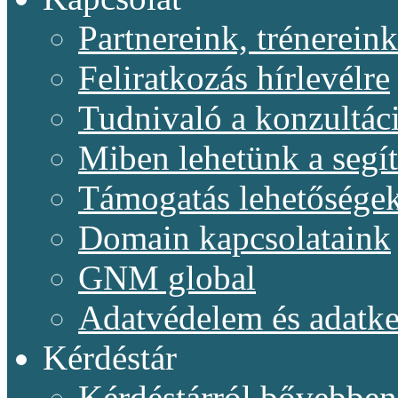
Partnereink, trénereink
Feliratkozás hírlevélre
Tudnivaló a konzultác
Miben lehetünk a segí
Támogatás lehetősége
Domain kapcsolataink
GNM global
Adatvédelem és adatke
Kérdéstár
Kérdéstárról bővebben