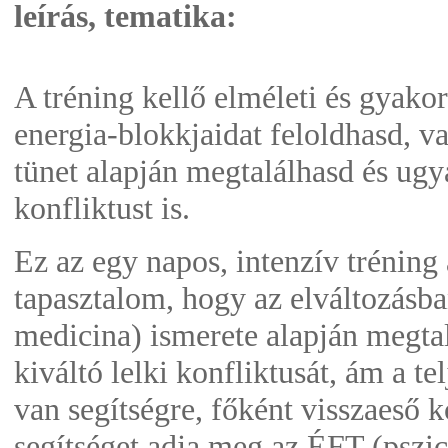
leírás, tematika:
A tréning kellő elméleti és gyakor
energia-blokkjaidat feloldhasd, val
tünet alapján megtalálhasd és ugya
konfliktust is.
Ez az egy napos, intenzív tréning 
tapasztalom, hogy az elváltozásba
medicina) ismerete alapján megtal
kiváltó lelki konfliktusát, ám a t
van segítségre, főként visszaeső k
segítséget adja meg az ÉFT (pszi