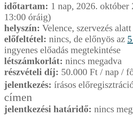
időtartam:
1 nap, 2026. október 
13:00 óráig)
helyszín:
Velence, szervezés alatt
előfeltétel:
nincs, de előnyös az
5
ingyenes előadás megtekintése
létszámkorlát:
nincs megadva
részvételi díj:
50.000 Ft / nap / f
jelentkezés:
írásos előregisztráci
címen
jelentkezési határidő:
nincs meg