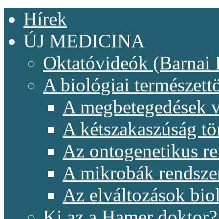
Hírek
ÚJ MEDICINA
Oktatóvideók (Barnai 
A biológiai természet
A megbetegedések v
A kétszakaszúság t
Az ontogenetikus re
A mikrobák rendsze
Az elváltozások biol
Ki az a Hamer doktor?