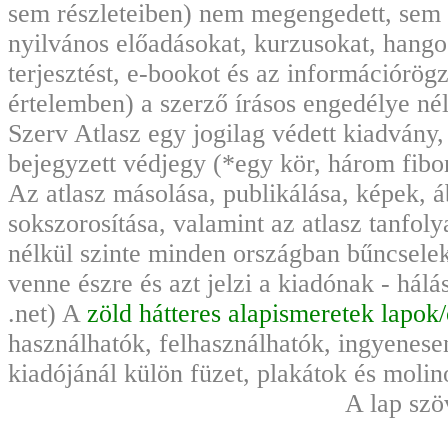
sem részleteiben) nem megengedett, sem
nyilvános előadásokat, kurzusokat, hango
terjesztést, e-bookot és az információrö
értelemben) a szerző írásos engedélye nél
Szerv Atlasz egy jogilag védett kiadvány
bejegyzett védjegy (*egy kör, három fibo
Az atlasz másolása, publikálása, képek, 
sokszorosítása, valamint az atlasz tanfoly
nélkül szinte minden országban bűncsele
venne észre és azt jelzi a kiadónak - hál
.net) A
zöld hátteres alapismeretek lapok
használhatók, felhasználhatók, ingyenese
kiadójánál külön füzet, plakátok és moli
A lap szö