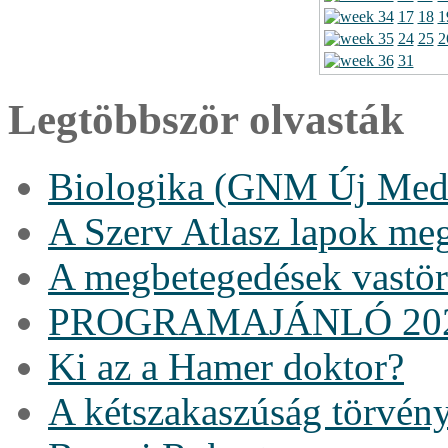
17
18
1
24
25
2
31
Legtöbbször olvasták
Biologika (GNM Új Medi
A Szerv Atlasz lapok me
A megbetegedések vastö
PROGRAMAJÁNLÓ 20
Ki az a Hamer doktor?
A kétszakaszúság törvén