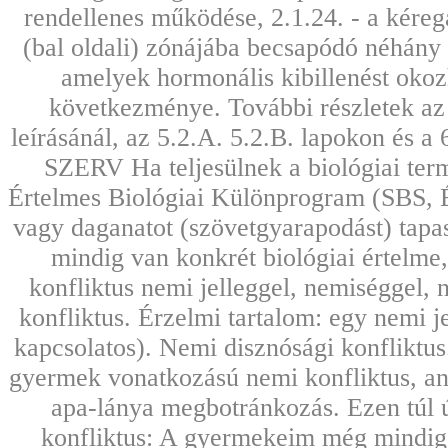
rendellenes működése, 2.1.24. - a kéreg
(bal oldali) zónájába becsapódó néhány k
amelyek hormonális kibillenést oko
következménye. További részletek az 
leírásánál, az 5.2.A. 5.2.B. lapokon és a
SZERV Ha teljesülnek a biológiai termé
Értelmes Biológiai Különprogram (SBS, É
vagy daganatot (szövetgyarapodást) tapa
mindig van konkrét biológiai értelme, 
konfliktus nemi jelleggel, nemiséggel, 
konfliktus. Érzelmi tartalom: egy nemi je
kapcsolatos). Nemi disznósági konfliktus.
gyermek vonatkozású nemi konfliktus, an
apa-lánya megbotránkozás. Ezen túl ú
konfliktus: A gyermekeim még mindig 