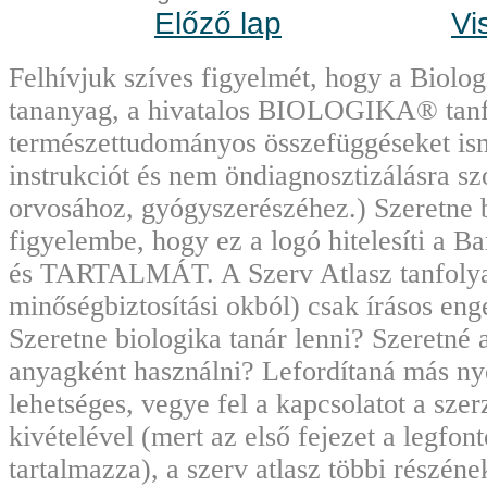
Előző lap
Vi
Felhívjuk szíves figyelmét, hogy a Biolo
tananyag, a hivatalos BIOLOGIKA® tanf
természettudományos összefüggéseket ism
instrukciót és nem öndiagnosztizálásra sz
orvosához, gyógyszerészéhez.) Szeretne 
figyelembe, hogy ez a logó hitelesíti 
és TARTALMÁT. A Szerv Atlasz tanfolyami
minőségbiztosítási okból) csak írásos en
Szeretne biologika tanár lenni? Szeretné 
anyagként használni? Lefordítaná más nye
lehetséges, vegye fel a kapcsolatot a sze
kivételével (mert az első fejezet a legfo
tartalmazza), a szerv atlasz többi részén