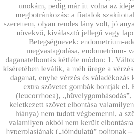
unokám, pedig már itt volna az ideje
megbotránkozás: a fiatalok szakított
szerettem, olyan rendes lány volt, jó any
növekvő, kiválasztó jellegű vagy lap
Betegségnevek: endometrium-ad
megvastagodása, endometrium- v
daganatelbontás kétféle módon: 1. Válto
kíséretében leválik, a méh ürege a vérzéss
daganat, enyhe vérzés és váladékozás k
extra szövetet gombák bontják el. 
(leucorrhoea), „hüvelygombásodás”,
keletkezett szövet elbontása valamily
hiánya) nem tudott végbemenni, a szö
valamilyen okból nem került elbontásr
hyperplasiának („jóindulatú” polipnak – 