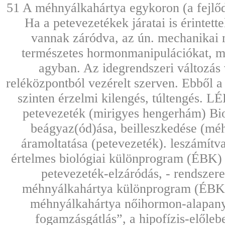
51 A méhnyálkahártya egykoron (a fejlődé
Ha a petevezetékek járatai is érintett
vannak záródva, az ún. mechanikai
természetes hormonmanipulációkat, mé
agyban. Az idegrendszeri változás 
reléközpontból vezérelt szerven. Ebből a s
szinten érzelmi kilengés, túltengés.
petevezeték (mirigyes hengerhám) Biol
beágyaz(ód)ása, beilleszkedése (méh
áramoltatása (petevezeték). leszámítva
értelmes biológiai különprogram (ÉBK) 
petevezeték-elzáródás, - rendszere
méhnyálkahártya különprogram (ÉBK)
méhnyálkahártya nőihormon-alapanyag
fogamzásgátlás”, a hipofízis-előle