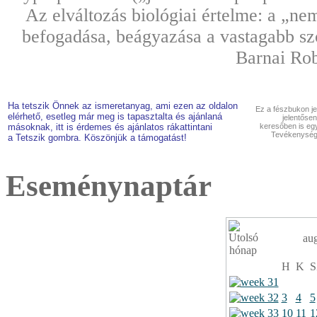
Az elváltozás biológiai értelme: a „nem
befogadása, beágyazása a vastagabb sz
Barnai Rob
Ha tetszik Önnek az ismeretanyag, ami ezen az oldalon
Ez a fészbukon je
elérhető, esetleg már meg is tapasztalta és ajánlaná
jelentősen
másoknak, itt is érdemes és ajánlatos rákattintani
keresőben is eg
Tevékenységn
a Tetszik gombra. Köszönjük a támogatást!
Eseménynaptár
au
H
K
S
3
4
5
10
11
1