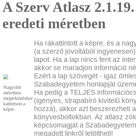
A Szerv Atlasz 2.1.19
eredeti méretben
Ha rákattintott a képre, és a na
(a szerző jóvoltából ingyenesen)
lapot. Ha a lap nincs fent az int
akkor se maradjon információ nél
Ezért a lap szövegét - igaz ömles
Szabadegyetem honlapját üzemel
Nagyobb
Ha pedig a TELJES információc
méretben
megtekintéshez
(igényes, strapabíró kivitelű kön
kattintson a
hozzá), akkor azt beszerezheti 
képre.
könyvesboltokban.
Az atlasz zöl
képcsomagját a Szabadegyete
megadott linkről letöltheti!