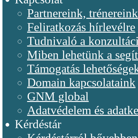
Partnereink, trénereink
Feliratkozás hírlevélre
Tudnivaló a konzultác
Miben lehetünk a segí
Támogatás lehetősége
Domain kapcsolataink
GNM global
Adatvédelem és adatke
Kérdéstár
Kérdéstárról bővebben