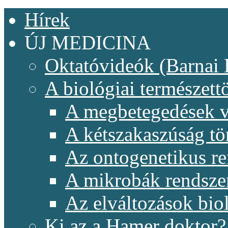
Hírek
ÚJ MEDICINA
Oktatóvideók (Barnai 
A biológiai természet
A megbetegedések v
A kétszakaszúság t
Az ontogenetikus re
A mikrobák rendsze
Az elváltozások biol
Ki az a Hamer doktor?