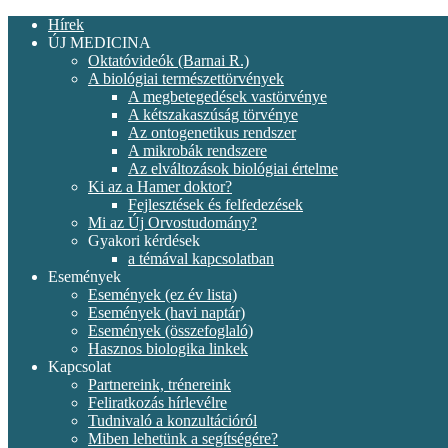
Hírek
ÚJ MEDICINA
Oktatóvideók (Barnai R.)
A biológiai természettörvények
A megbetegedések vastörvénye
A kétszakaszúság törvénye
Az ontogenetikus rendszer
A mikrobák rendszere
Az elváltozások biológiai értelme
Ki az a Hamer doktor?
Fejlesztések és felfedezések
Mi az Új Orvostudomány?
Gyakori kérdések
a témával kapcsolatban
Események
Események (ez év lista)
Események (havi naptár)
Események (összefoglaló)
Hasznos biologika linkek
Kapcsolat
Partnereink, trénereink
Feliratkozás hírlevélre
Tudnivaló a konzultációról
Miben lehetünk a segítségére?