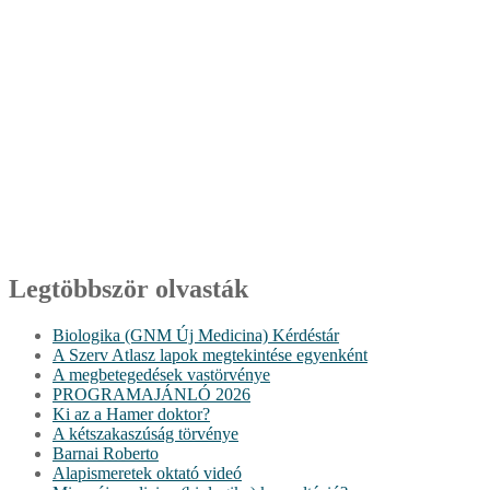
Legtöbbször olvasták
Biologika (GNM Új Medicina) Kérdéstár
A Szerv Atlasz lapok megtekintése egyenként
A megbetegedések vastörvénye
PROGRAMAJÁNLÓ 2026
Ki az a Hamer doktor?
A kétszakaszúság törvénye
Barnai Roberto
Alapismeretek oktató videó