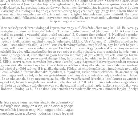
gedéllyel rendelkező trénernek megengedett. Szeretne biologika tanár lenni? Szeretné a Szerv Atl
lapok kivételével (mert az első fejezet a legfontosabb, leginkább közérdekű alapismereteket tarta
előadásokat, kurzusokat, hangoskönyvet, bármilyen fénymásolást, internet terjesztést, e-bookot
tt kiadvány, és a biologika logo* egy nemzetközileg bejegyzett védjegy (*egy kör, három fibonac
ú használata írásos engedély nélkül szinte minden országban bűncselekménynek minősül. Ha jogtala
használhatók, felhasználhatók, ingyenesen megoszthatók, nyomtathatók, valamint az atlasz kiad
A lap szövege a következő:
léshez szükségesnek érzett dologgal kapcsolatos vagy a túlélés érdekében meg kell 18. Bal vese-g
 vastagbél proximális része (első fele) 8. Tizenkétujjasbél, nyombél (duodenum) 12. A
kereszt va
abél (sigmoid, a vastagbél alsó, utolsó szakasza) 5. Gyomor (hengerhám) 4. Nyelőcső (esophagu
ki mirigyek, 16. Bal középfül mirigyszövet jobb oldal) ELÖL HÁTUL JOBB oldal BAL oldal A DHS-né
yi gócok. Lelki szinten érzelmi kilengés, túltengés. LÉLEK AGY Az embrió fejlődése a méhen belül
hatók. szabadulnunk tőle), a konfliktus érzelemárnyalatának megfelelően, egy konkrét helyen, él
 meg kell oldanunk az érzelmi kilengést kiváltó konfliktust. A gyógyulásnak ez az Anyatermészet á
tetésétől függött. Alkalmazkodásképpen egy szövet elvékonyítására, elsorvasztására itt még nem
és során (ontogenezis), kezdetben nagyon hasonló morfológiát (szövettani, szövetállományi form
1. Méhnyálkahártya-, petevezeték-hengerhám, és prosztata, bal oldali térfél 2. Méhnyálkahártya-,
, ÉBK), szervi szinten sorvadást (szövetcsökkenést) vagy daganatot (szövetgyarapodást) tapaszta
yszövetek által termelt nyálka is nevezhető váladéknak. A nyálka alapvetően a falat nedvesítéséh
ződésével a többi szövetnél is találkozhatunk. Például az ektodermális laphámszövetek gyulladása
ei csak később differenciálódnak* fajonként, alfajonként, családonként eltérően. Ha az emberi faj
ése megegyezik az ősi, archaikus gyűrűformájú élőlények szerveinek elhelyezkedésével. Ha belen
. Ez az oka annak, hogy ugyanarra az ősi, túlélést veszélyeztető (érzelmi) konfliktusra ugyanazt 
ngésekkel, ha azok megfelelnek konkrét feltételeknek, 1.2.0. Akkoriban a túléléshez elegendő volt 
. Ezért az agytörzs vezérelte szervek elváltozásainál mind a mai napig ezeket a mikrobákat ve
berto - biologika.hu Ez az ikont kitehetnénk az entodermális szövetek minden lapjára. Ehelyet
lenleg sajnos nem nagyon látszik, de ugyanakkor
 elősegíti vele, hogy ez a lap, ez az oldal a google
yre előrébb jelenjen meg. Ha meggondolná magát,
aplóban tudja a Like-ot módosítani vagy levenni.