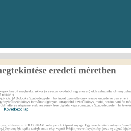
megtekintése eredeti méretben
épek között megtalálta, akkor (a szerző jóvoltából ingyenesen) elolvashatta/tanulmányozhatta
nélkül! :)
oljuk ide. (A Biologika Szabadegyetem honlapját üzemeltetőnek írásos engedélye van erre.)
önyörű szép könyv formában (igényes, strapabíró kivitelű könyv, mobil, hordozható,
és még
zöld hátteres alapismeretek részének free digitális képcsomagját a Szabadegyetem
hírlevelé
Következő lap
tananyag, a hivatalos BIOLOGIKA® tanfolyamok képzési anyaga. Egy természettudományos összefü
zéhez.) Szeretne biologika tanfolyamon részt venni? Kérjük vegye figyelembe, hogy ez a logó 