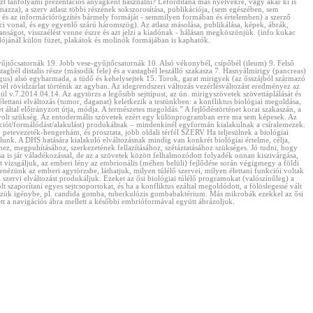
aszt tanfolyami prezentációs anyagként használni? Lefordítaná más nyelvekre, vagy akár ki is
lmazza), a szerv atlasz többi részének sokszorosítása, publikációja, (sem egészében, sem
 és az információrögzítés bármely formáját - semmilyen formában és értelemben) a szerző
ci vonal, és egy egyenlő szárú háromszög). Az atlasz másolása, publikálása, képek, ábrák,
nságot, visszaélést venne észre és azt jelzi a kiadónak - hálásan megköszönjük. (info kukac
ójánál külön füzet, plakátok és molinók formájában is kaphatók.
yűjtőcsatornák 19. Jobb vese-gyűjtőcsatornák 10. Alsó vékonybél, csípőbél (ileum) 9. Felső
stagbél distalis része (második fele) és a vastagbél leszálló szakasza 7. Hasnyálmirigy (pancreas)
s) alsó egyharmada, a tüdő és kehelysejtek 15. Torok, garat mirigyek (az ősszájból származó
l rövidzárlat történik az agyban. Az idegrendszeri változás vezérlésváltozást eredményez az
 v.7.2014.04.14. Az agytörzs a legősibb sejttípust, az ún. mirigyszövetek szövettáplálását és
ettani elváltozás (tumor, daganat) keletkezik a testünkben: a konfliktus biológiai megoldása,
ltal előirányzott útja, módja. A természetes megoldás.” A fejlődéstörténet korai szakaszán, a
 volt szükség. Az entodermális szövetek ezért egy különprogramban erre ma sem képesek. Az
ációt/formálódást/alakulást) produkálnak – mindenkinél egyformán kialakulnak a csíralemezek.
 petevezeték-hengerhám, és prosztata, jobb oldali térfél SZERV Ha teljesülnek a biológiai
lunk. A DHS hatására kialakuló elváltozásnak mindig van konkrét biológiai értelme, célja,
ez, megpuhításához, szerkezetének fellazításához, szétáztatásához szükséges. Jó tudni, hogy
 is jár váladékozással, de az a szövetek között felhalmozódott folyadék onnan kiszivárgása,
t vizsgáljuk, az emberi lény az embrionális (méhen belüli) fejlődése során végigmegy a földi
ézünk az emberi agytörzsbe, láthatjuk, milyen túlélő szervei, milyen élettani funkciói voltak
a szervi elváltozást produkáljuk. Ezeket az ősi biológiai túlélő programokat (valószínűleg) a
szaporítani egyes sejtcsoportokat, és ha a konfliktus ezáltal megoldódott, a fölöslegessé vált
sszük igénybe, pl. candida gomba, tuberkulózis gombabaktérium. Más mikrobák ezekkel az ősi
t a navigációs ábra mellett a későbbi embrióformával együtt ábrázoljuk.