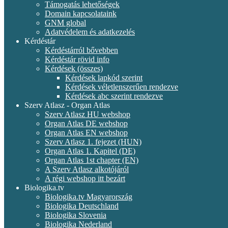
Támogatás lehetőségek
Domain kapcsolataink
GNM global
Adatvédelem és adatkezelés
Kérdéstár
Kérdéstárról bővebben
Kérdéstár rövid info
Kérdések (összes)
Kérdések lapkód szerint
Kérdések véletlenszerűen rendezve
Kérdések abc szerint rendezve
Szerv Atlasz - Organ Atlas
Szerv Atlasz HU webshop
Organ Atlas DE webshop
Organ Atlas EN webshop
Szerv Atlasz 1. fejezet (HUN)
Organ Atlas 1. Kapitel (DE)
Organ Atlas 1st chapter (EN)
A Szerv Atlasz alkotójáról
A régi webshop itt bezárt
Biologika.tv
Biologika.tv Magyarország
Biologika Deutschland
Biologika Slovenia
Biologika Nederland