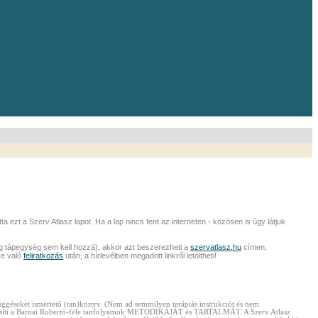
 ezt a Szerv Atlasz lapot. Ha a lap nincs fent az interneten - közösen is úgy látjuk
 tápegység sem kell hozzá), akkor azt beszerezheti a
szervatlasz.hu
címen,
re való
feliratkozás
után, a hírlevélben megadott linkről letöltheti!
ggéseket ismertető (tan)könyv. (Nem ad semmilyen terápiás instrukciót és nem
hitelesíti a Barnai Robertó-féle tanfolyamok METODIKÁJÁT és TARTALMÁT. A Szerv Atlasz