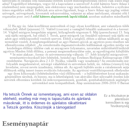
tanfolyami és oktatási célú használata (többek között minőségbiztosítási okból) csak írásos en
adná? Engedéllyel lehetséges, vegye fel a kapcsolatot a szerzővel! A zöld hátteres Szerv Atlasz 
részleteiben) nem megengedett, sem elektromos vagy mechanikus módon, beleértve a nyilvános 
írásos engedélye nélkül. Felhívjuk arra szíves figyelmét, hogy a Szerv Atlasz egy jogilag véde
szövegek, szövegrészek, kivonatok sokszorosítása, valamint az atlasz tanfolyami, oktatási cél
organatlas pont .net) A
zöld hátteres alapismeretek lapok/oldalak
azonban szabadon másolhatók, 
32 Ha egy ún. falat-konfliktust szenvedünk el (egy olyan konfliktust, ami valamilyen túlé
vékonybél, éhbél (jejunum) 11. Vakbél (coecum) a vastagbél felszálló szakaszával és a kereszt
14. Végbél mirigyes hengerhám szigetei, hólyagfenék-trigonum 6. Máj (parenchyma) 13. Szigm
száj tájéki mirigyek, bal oldal) 3. Torok, garat mirigyek (az ősszájból származó száj tájé
adott agyi reléközpontból vezérelt szerven. Ebből a szögből, ebben a síkban találhatók az ag
termelését vezérli. A megbetegedéseknél az agyi Hameri-gócok az agytörzs pons részében talál
ellensúlyozása céljából. „Az entodermális daganatnövekedés leállításának egyetlen módja van,
kezdetleges élőlény túlélése csak az anyagcsere folyamatos, zavartalan működésétől/működ
agytörzs Minden földi élőlény, a petesejt megtermékenyülése után, az egyedi/egyéni kifejlőd
* Itt mint alakzat-, forma- és szövetmennyiség-változás. 17. Jobb középfül mirigyszövet 
természettörvényeknél leírt feltételek, beindul egy Értelmes Biológiai Különprogram (SBS
rendeltetése. Navigációs ábra 2.1.D. Nyálka, váladék vagy izzadmány? Az entodermális mirig
folyadék megjelenésével, szivárgó váladékkal és szöveteken belüli, ún. ödéma (vizenyő) kép
levedzése, orvosi nevén izzadmány, ödéma stb. Az egyedi fejlődés során a csíralemezek sejtj
élőlények eddig ismert összes evolúciós fokozatán. Az agytörzsi vezérlőközpontok elhelyezked
egy ilyen kőkorszaki (feltételezhetően vízi) élőlénynek – a fejlődéstörténet korai szakaszán
génjeinkben tároltuk, és bizony, ma is lehetőségünk van aktiválni őket súlyosabb érzelmi kile
szövetek elbontásra kerültek ősi mikroorganizmusok, gombák, gombabaktériumok segítségével
szövetekkel nem kompatibilisek. Alap szeminárium 2006-2016 © Barnai Ro
Ha tetszik Önnek az ismeretanyag, ami ezen az oldalon
Ez a fészbukon je
elérhető, esetleg már meg is tapasztalta és ajánlaná
jelentősen
másoknak, itt is érdemes és ajánlatos rákattintani
keresőben is eg
Tevékenységn
a Tetszik gombra. Köszönjük a támogatást!
Eseménynaptár