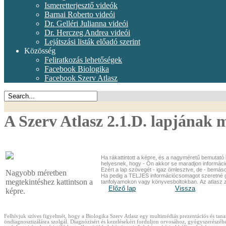
Ismeretterjesztő videók
Barnai Roberto videói
Dr. Gelléri Julianna videói
Dr. Herczeg Andrea videói
Lejátszási listák előadó szerint
Közösség
Feliratkozás lehetőségek
Facebook Biologika
Facebook Szerv Atlasz
A Szerv Atlasz 2.1.D. lapjának 
Ha rákattintott a képre, és a nagyméretű bemutató k
helyesnek, hogy - Ön akkor se maradjon információ 
Ezért a lap szövegét - igaz ömlesztve, de - bemás
Nagyobb méretben
Ha pedig a TELJES információcsomagot szeretné gy
megtekintéshez kattintson a
tanfolyamokon vagy könyvesboltokban.
Az atlasz 
Előző lap
Vissza
képre.
Felhívjuk szíves figyelmét, hogy a Biologika Szerv Atlasz egy multimédiás prezentációs és 
öndiagnosztizálásra szolgál. Diagnózisért és kezelésekért forduljon orvosához, gyógyszerés