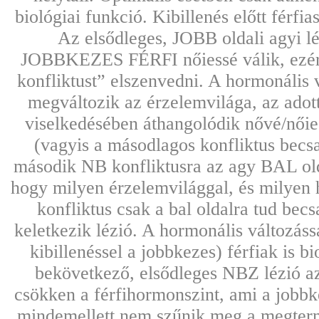
biológiai funkció. Kibillenés előtt férfi
Az elsődleges, JOBB oldali agyi lé
JOBBKEZES FÉRFI nőiessé válik, ezér
konfliktust” elszenvedni. A hormonális
megváltozik az érzelemvilága, az adott
viselkedésében áthangolódik nővé/nőies
(vagyis a másodlagos konfliktus becsa
második NB konfliktusra az agy BAL oldal
hogy milyen érzelemvilággal, és milyen 
konfliktus csak a bal oldalra tud becs
keletkezik lézió. A hormonális változáss
kibillenéssel a jobbkezes) férfiak is bi
bekövetkező, elsődleges NBZ lézió az 
csökken a férfihormonszint, ami a jobbkez
mindemellett nem szűnik meg a megter