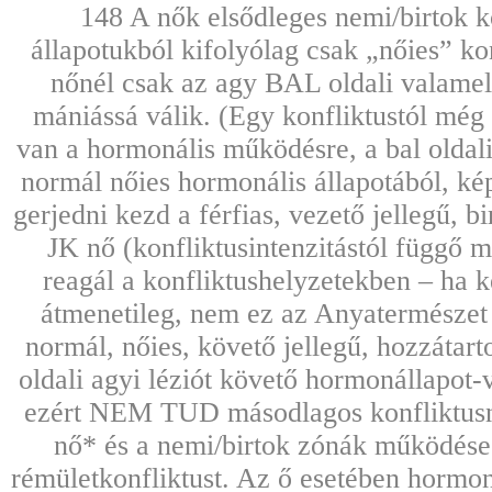
148 A nők elsődleges nemi/birtok ko
állapotukból kifolyólag csak „nőies” 
nőnél csak az agy BAL oldali valamel
mániássá válik. (Egy konfliktustól még 
van a hormonális működésre, a bal oldali
normál nőies hormonális állapotából, kép
gerjedni kezd a férfias, vezető jellegű, 
JK nő (konfliktusintenzitástól függő 
reagál a konfliktushelyzetekben – ha ke
átmenetileg, nem ez az Anyatermészet ál
normál, nőies, követő jellegű, hozzáta
oldali agyi léziót követő hormonállapot
ezért NEM TUD másodlagos konfliktusna
nő* és a nemi/birtok zónák működése 
rémületkonfliktust. Az ő esetében hormoná