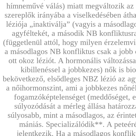
hímneművé válás) miatt megváltozik az é
szereplők irányába a viselkedésében átha
léziója „inaktiválja” (vagyis a másodlag
agyféltekét, a második NB konfliktusr
(függetlenül attól, hogy milyen érzelemvi
a másodlagos NB konfliktus csak a jobb o
ott okoz léziót. A hormonális változássa
kibillenéssel a jobbkezes) nők is bi
bekövetkező, elsődleges NBZ lézió az agy
a nőihormonszint, ami a jobbkezes nőnél 
fogamzóképtelenséget (meddőséget, e
súlyozódását a mérleg állása határozza
súlyosabb, mint a másodlagos, az érintet
mániás. Specializálódik**. A peteé
jelentkezik. Ha a másodlagos konflikt