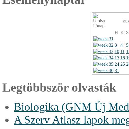
au
H
K
S
3
4
5
10
11
1
17
18
1
24
25
2
31
Legtöbbször olvasták
Biologika (GNM Új Medi
A Szerv Atlasz lapok me