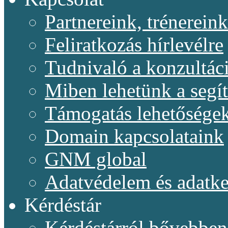
Partnereink, trénereink
Feliratkozás hírlevélre
Tudnivaló a konzultác
Miben lehetünk a segí
Támogatás lehetősége
Domain kapcsolataink
GNM global
Adatvédelem és adatke
Kérdéstár
Kérdéstárról bővebben