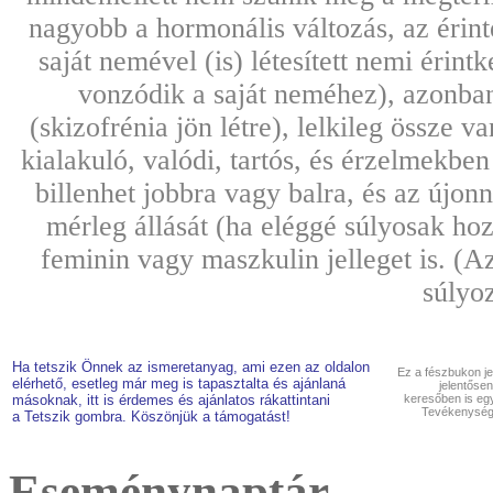
nagyobb a hormonális változás, az érint
saját nemével (is) létesített nemi érin
vonzódik a saját neméhez), azonba
(skizofrénia jön létre), lelkileg össze 
kialakuló, valódi, tartós, és érzelmekbe
billenhet jobbra vagy balra, és az újon
mérleg állását (ha eléggé súlyosak ho
feminin vagy maszkulin jelleget is. (
súlyoz
Ha tetszik Önnek az ismeretanyag, ami ezen az oldalon
Ez a fészbukon je
elérhető, esetleg már meg is tapasztalta és ajánlaná
jelentősen
másoknak, itt is érdemes és ajánlatos rákattintani
keresőben is eg
Tevékenységn
a Tetszik gombra. Köszönjük a támogatást!
Eseménynaptár