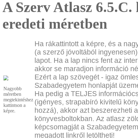
A Szerv Atlasz 6.5.C.
eredeti méretben
Ha rákattintott a képre, és a na
(a szerző jóvoltából ingyenesen)
lapot. Ha a lap nincs fent az int
akkor se maradjon információ nél
Ezért a lap szövegét - igaz ömles
Szabadegyetem honlapját üzemel
Nagyobb
Ha pedig a TELJES információc
méretben
megtekintéshez
(igényes, strapabíró kivitelű kön
kattintson a
hozzá), akkor azt beszerezheti 
képre.
könyvesboltokban.
Az atlasz zöl
képcsomagját a Szabadegyete
megadott linkről letöltheti!