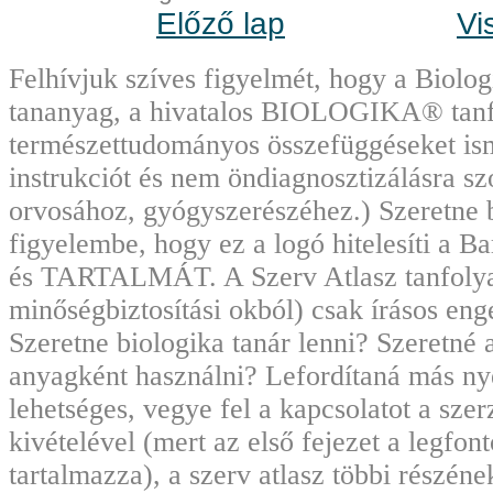
Előző lap
Vi
Felhívjuk szíves figyelmét, hogy a Biolo
tananyag, a hivatalos BIOLOGIKA® tanf
természettudományos összefüggéseket ism
instrukciót és nem öndiagnosztizálásra sz
orvosához, gyógyszerészéhez.) Szeretne 
figyelembe, hogy ez a logó hitelesíti 
és TARTALMÁT. A Szerv Atlasz tanfolyami
minőségbiztosítási okból) csak írásos en
Szeretne biologika tanár lenni? Szeretné 
anyagként használni? Lefordítaná más nye
lehetséges, vegye fel a kapcsolatot a sze
kivételével (mert az első fejezet a legfo
tartalmazza), a szerv atlasz többi részén