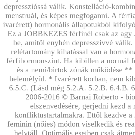
depresszióssá válik. Konstelláció-kombiná
menstruál, és képes megfoganni. A férfia
ivarérett) hormonális állapotukból kifoly
Ez a JOBBKEZES férfinél csak az agy 
be, amitől enyhén depresszívvé válik.
relétartomány kihatással van a hormoná
férfihormonszint. Ha kibillen a normál f
és a nemi/birtok zónák működése ** 
belemélyül. * Ivarérett korban, nem kib
6.5.C. (Lásd még 5.2.A. 5.2.B. 6.4.B. 
2006-2016 © Barnai Roberto - biol
elszenvedésére, gerjedni kezd a 
konfliktustartalmakra. Ettől kezdve a 
feminin (nőies) módon viselkedik és reag
helytáll. Optimális esetben csak átmen