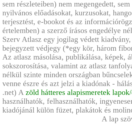
sem részleteiben) nem megengedett, sem
nyilvános előadásokat, kurzusokat, hango
terjesztést, e-bookot és az információrö
értelemben) a szerző írásos engedélye nél
Szerv Atlasz egy jogilag védett kiadvány
bejegyzett védjegy (*egy kör, három fibo
Az atlasz másolása, publikálása, képek, 
sokszorosítása, valamint az atlasz tanfoly
nélkül szinte minden országban bűncsele
venne észre és azt jelzi a kiadónak - hál
.net) A
zöld hátteres alapismeretek lapok
használhatók, felhasználhatók, ingyenese
kiadójánál külön füzet, plakátok és moli
A lap szö