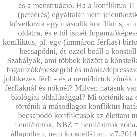
és a menstruáció. Ha a konfliktus 11
(peteérés) egyáltalán nem jelentkez
következik egy második konfliktus, ami
oldalra, és ettől ismét fogamzóképe
konfliktus, pl. egy (immáron férfias) birt
becsapódni, és ezzel beáll a konstel
Szabályok, ami többek között a konstellá
fogamzóképességről és mánia/depresszió
jobbkezes férfi - és a nemi/birtok zón
férfiaknál és nőknél? Milyen hatásuk va
biológiai oldalúsággal? Mi történik az
történik a másodlagos konfliktus hat
becsapódó konfliktusok az élettani 
nemi/birtok, NBZ = nemi/birtok zóna.)
állapotban, nem konstelláltan. v.7.201