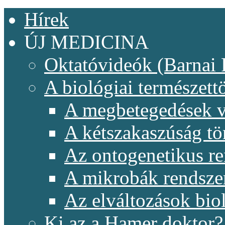
Hírek
ÚJ MEDICINA
Oktatóvideók (Barnai 
A biológiai természet
A megbetegedések v
A kétszakaszúság t
Az ontogenetikus re
A mikrobák rendsze
Az elváltozások biol
Ki az a Hamer doktor?