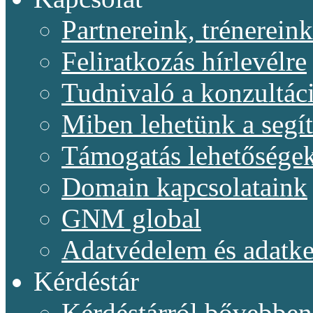
Partnereink, trénereink
Feliratkozás hírlevélre
Tudnivaló a konzultác
Miben lehetünk a segí
Támogatás lehetősége
Domain kapcsolataink
GNM global
Adatvédelem és adatke
Kérdéstár
Kérdéstárról bővebben