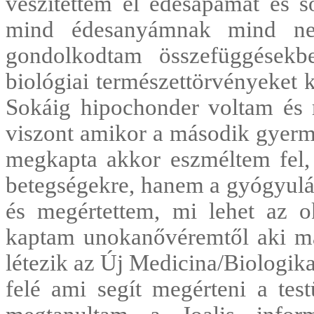
veszítettem el édesapámat és s
mind édesanyámnak mind ne
gondolkodtam összefüggésekb
biológiai természettörvényeket 
Sokáig hipochonder voltam és 
viszont amikor a második gyerme
megkapta akkor eszméltem fel,
betegségekre, hanem a gyógyulás
és megértettem, mi lehet az o
kaptam unokanővéremtől aki má
létezik az Új Medicina/Biologik
felé ami segít megérteni a tes