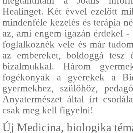
megtanultam a Joalis inform
Healinget. Két évvel ezelőtt mi
mindenféle kezelés és terápia 
az, ami engem igazán érdekel - 
foglalkoznék vele és már tudom
az embereket, boldoggá tesz é
bizalmukkal. Három gyerme
fogékonyak a gyerekek a Bi
gyermekhez, szülőhöz, pedag
Anyatermészet által írt csodá
csak meg kell figyelni!
Új Medicina, biologika té