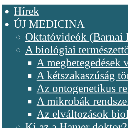
Hírek
ÚJ MEDICINA
Oktatóvideók (Barnai 
A biológiai természet
A megbetegedések v
A kétszakaszúság t
Az ontogenetikus re
A mikrobák rendsze
Az elváltozások biol
Ki az a Hamer doktor?