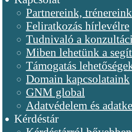
Partnereink, trénereink
Feliratkozás hírlevélre
Tudnivaló a konzultác
Miben lehetünk a segí
Támogatás lehetősége
Domain kapcsolataink
GNM global
Adatvédelem és adatke
Kérdéstár
Kérdéstárról bővebben