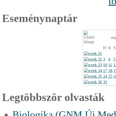
Eseménynaptár
au
H
K
S
3
4
5
10
11
1
17
18
1
24
25
2
31
Legtöbbször olvasták
Biologika (GNM Új Medi