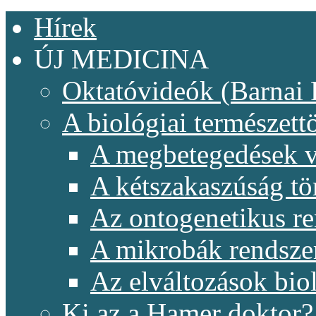
Hírek
ÚJ MEDICINA
Oktatóvideók (Barnai 
A biológiai természet
A megbetegedések v
A kétszakaszúság t
Az ontogenetikus re
A mikrobák rendsze
Az elváltozások biol
Ki az a Hamer doktor?