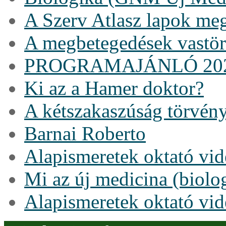
A Szerv Atlasz lapok me
A megbetegedések vastö
PROGRAMAJÁNLÓ 20
Ki az a Hamer doktor?
A kétszakaszúság törvén
Barnai Roberto
Alapismeretek oktató vi
Mi az új medicina (biolo
Alapismeretek oktató vi