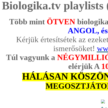
Biologika.tv playlists 
Több mint
ÖTVEN
biologika
ANGOL, é
Kérjük értesítsétek az ezeket
ismerősöket!
www
Túl vagyunk a
NÉGYMILLI
elérjük A
1
HÁLÁSAN KÖSZÖ
MEGOSZTJÁTOK az