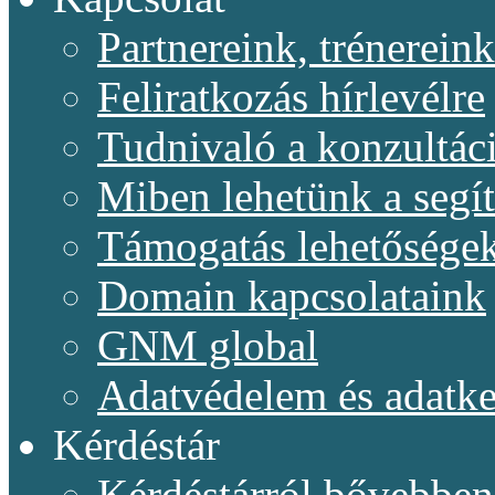
Partnereink, trénereink
Feliratkozás hírlevélre
Tudnivaló a konzultác
Miben lehetünk a segí
Támogatás lehetősége
Domain kapcsolataink
GNM global
Adatvédelem és adatke
Kérdéstár
Kérdéstárról bővebben