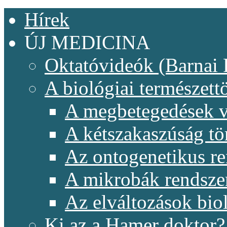
Hírek
ÚJ MEDICINA
Oktatóvideók (Barnai 
A biológiai természet
A megbetegedések v
A kétszakaszúság t
Az ontogenetikus re
A mikrobák rendsze
Az elváltozások biol
Ki az a Hamer doktor?