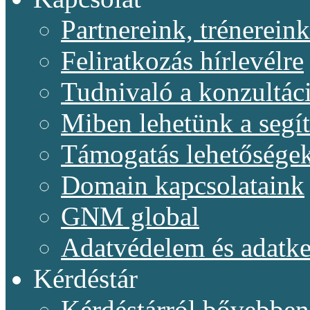
Partnereink, trénereink
Feliratkozás hírlevélre
Tudnivaló a konzultác
Miben lehetünk a segí
Támogatás lehetősége
Domain kapcsolataink
GNM global
Adatvédelem és adatke
Kérdéstár
Kérdéstárról bővebben