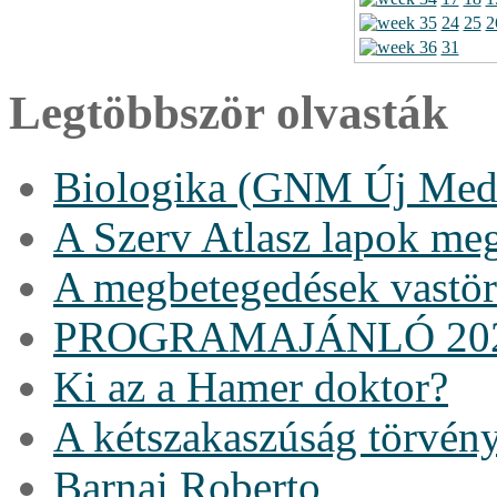
24
25
2
31
Legtöbbször olvasták
Biologika (GNM Új Medi
A Szerv Atlasz lapok me
A megbetegedések vastö
PROGRAMAJÁNLÓ 20
Ki az a Hamer doktor?
A kétszakaszúság törvén
Barnai Roberto