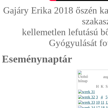
Gajáry Erika 2018 őszén ka
szakas
kellemetlen lefutású 
Gyógyulását fo
Eseménynaptár
au
H
K
S
3
4
5
10
11
1
17
18
1