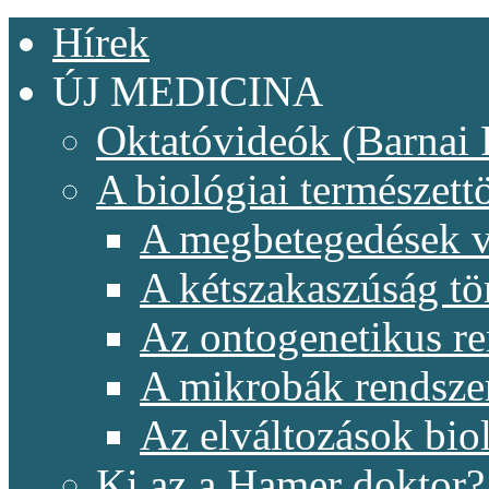
Hírek
ÚJ MEDICINA
Oktatóvideók (Barnai 
A biológiai természet
A megbetegedések v
A kétszakaszúság t
Az ontogenetikus re
A mikrobák rendsze
Az elváltozások biol
Ki az a Hamer doktor?