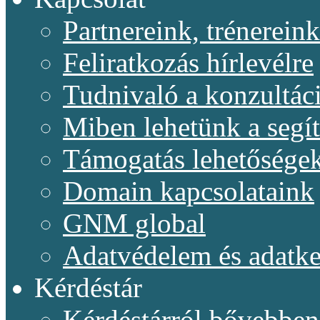
Partnereink, trénereink
Feliratkozás hírlevélre
Tudnivaló a konzultác
Miben lehetünk a segí
Támogatás lehetősége
Domain kapcsolataink
GNM global
Adatvédelem és adatke
Kérdéstár
Kérdéstárról bővebben