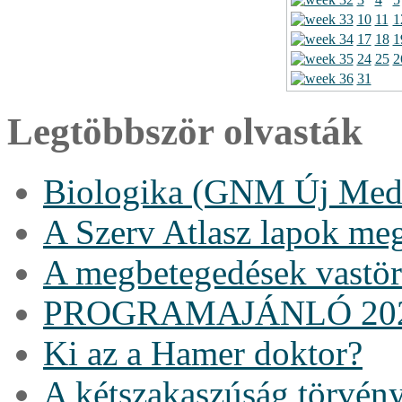
10
11
1
17
18
1
24
25
2
31
Legtöbbször olvasták
Biologika (GNM Új Medi
A Szerv Atlasz lapok me
A megbetegedések vastö
PROGRAMAJÁNLÓ 20
Ki az a Hamer doktor?
A kétszakaszúság törvén