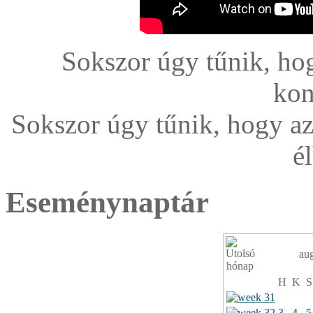
Sokszor úgy tűnik, hog
kon
Sokszor úgy tűnik, hogy az
é
Eseménynaptár
au
H
K
S
3
4
5