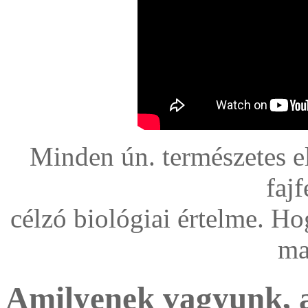
Minden ún. természetes el
fajf
célzó biológiai értelme. H
ma
Amilyenek vagyunk, a