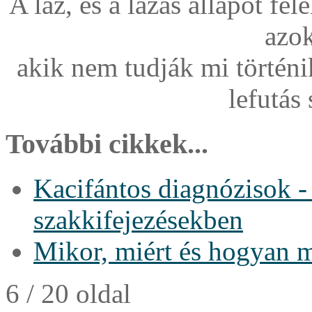
A láz, és a lázas állapot fél
azok
akik nem tudják mi történi
lefutás 
További cikkek...
Kacifántos diagnózisok -
szakkifejezésekben
Mikor, miért és hogyan 
6 / 20 oldal