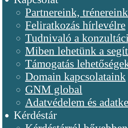
Partnereink, trénereink
Feliratkozás hírlevélre
Tudnivaló a konzultác
Miben lehetünk a segí
Támogatás lehetősége
Domain kapcsolataink
GNM global
Adatvédelem és adatke
Kérdéstár
Kérdéstárról bővebben