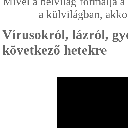
Mivel a belvilág formálja a
a külvilágban, akkor 
Vírusokról, lázról, g
következő hetekre