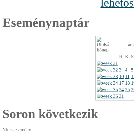
Eseménynaptár
au
H
K
S
3
4
5
10
11
1
17
18
1
24
25
2
31
Soron következik
Nincs esemény