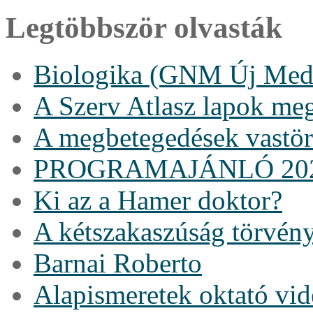
Legtöbbször olvasták
Biologika (GNM Új Medi
A Szerv Atlasz lapok me
A megbetegedések vastö
PROGRAMAJÁNLÓ 20
Ki az a Hamer doktor?
A kétszakaszúság törvén
Barnai Roberto
Alapismeretek oktató vi