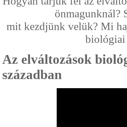
Hogyan tárjuk fel az elvált
önmagunknál? S 
mit kezdjünk velük? Mi haj
biológia
Az elváltozások biológ
században