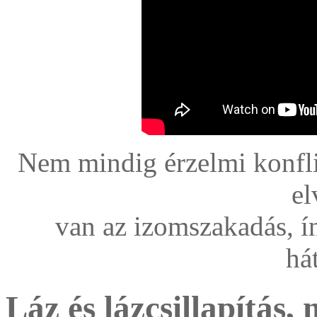
Nem mindig érzelmi konfli
el
van az izomszakadás, í
há
Láz és lázcsillapítás, 