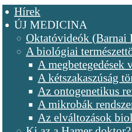
Hírek
ÚJ MEDICINA
Oktatóvideók (Barnai 
A biológiai természet
A megbetegedések v
A kétszakaszúság t
Az ontogenetikus re
A mikrobák rendsze
Az elváltozások biol
Ki az a Hamer doktor?