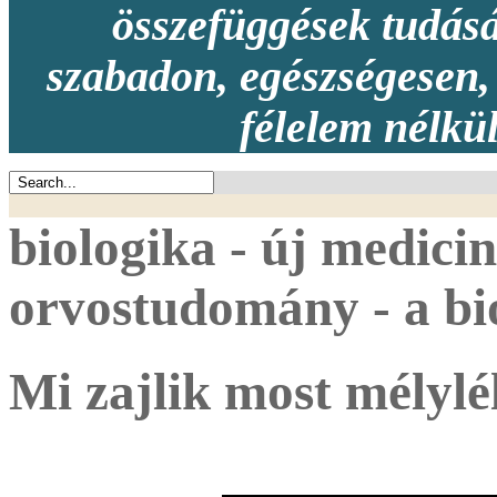
összefüggések tudásá
szabadon, egészségesen, 
félelem nélkü
biologika - új medicin
orvostudomány - a bio
Mi zajlik most mélylé