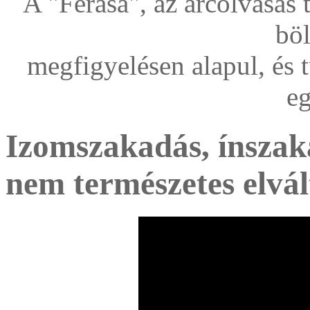
A "Ferasa", az arcolvasás
bö
megfigyelésen alapul, és
eg
Izomszakadás, ínszak
nem természetes elvál