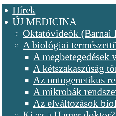
Hírek
ÚJ MEDICINA
Oktatóvideók (Barnai 
A biológiai természet
A megbetegedések v
A kétszakaszúság t
Az ontogenetikus re
A mikrobák rendsze
Az elváltozások biol
Ki az a Hamer doktor?