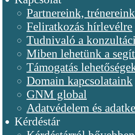
Partnereink, trénereink
Feliratkozás hírlevélre
Tudnivaló a konzultác
Miben lehetünk a segí
Támogatás lehetősége
Domain kapcsolataink
GNM global
Adatvédelem és adatke
Kérdéstár
Kérdéstárról bővebben