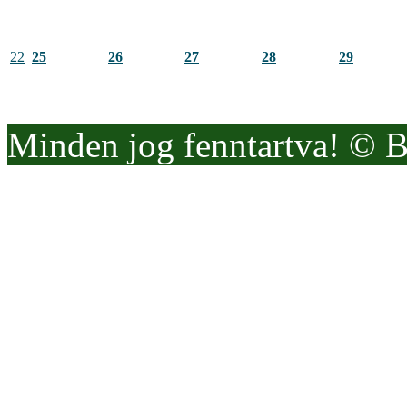
22
25
26
27
28
29
Minden jog fenntartva! © 