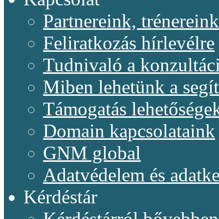
Partnereink, trénereink
Feliratkozás hírlevélre
Tudnivaló a konzultác
Miben lehetünk a segí
Támogatás lehetősége
Domain kapcsolataink
GNM global
Adatvédelem és adatke
Kérdéstár
Kérdéstárról bővebben