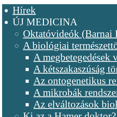
Hírek
ÚJ MEDICINA
Oktatóvideók (Barnai 
A biológiai természet
A megbetegedések v
A kétszakaszúság t
Az ontogenetikus re
A mikrobák rendsze
Az elváltozások biol
Ki az a Hamer doktor?