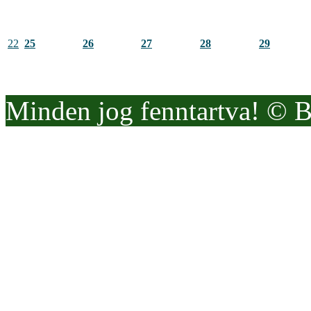
22
25
26
27
28
29
Minden jog fenntartva! © 